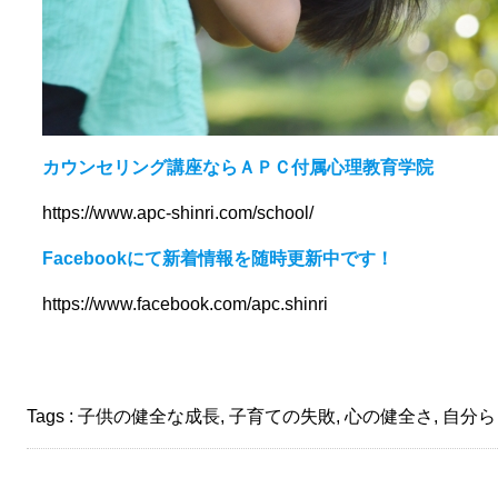
カウンセリング講座ならＡＰＣ付属心理教育学院
https://www.apc-shinri.com/school/
Facebookにて新着情報を随時更新中です！
https://www.facebook.com/apc.shinri
Tags :
子供の健全な成長
,
子育ての失敗
,
心の健全さ
,
自分ら