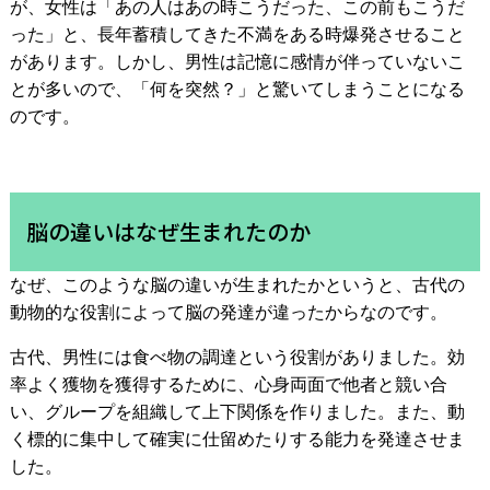
が、女性は「あの人はあの時こうだった、この前もこうだ
った」と、長年蓄積してきた不満をある時爆発させること
があります。しかし、男性は記憶に感情が伴っていないこ
とが多いので、「何を突然？」と驚いてしまうことになる
のです。
脳の違いはなぜ生まれたのか
なぜ、このような脳の違いが生まれたかというと、古代の
動物的な役割によって脳の発達が違ったからなのです。
古代、男性には食べ物の調達という役割がありました。効
率よく獲物を獲得するために、心身両面で他者と競い合
い、グループを組織して上下関係を作りました。また、動
く標的に集中して確実に仕留めたりする能力を発達させま
した。