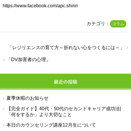
https://www.facebook.com/apc.shinri
カテゴリ：
コラム
「
レジリエンスの育て方～折れない心をつくるには～
」
「
DV加害者の心理
」
最近の投稿
夏季休暇のお知らせ
【完全ガイド】40代・50代のセカンドキャリア成功法|
「何をするか」より大切なこと
本日のカウンセリング講座12月生について