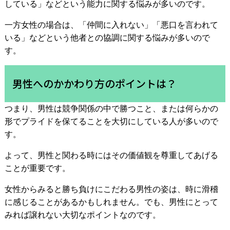
している」などという能力に関する悩みが多いのです。
一方女性の場合は、「仲間に入れない」「悪口を言われて
いる」などという他者との協調に関する悩みが多いので
す。
男性へのかかわり方のポイントは？
つまり、男性は競争関係の中で勝つこと、または何らかの
形でプライドを保てることを大切にしている人が多いので
す。
よって、男性と関わる時にはその価値観を尊重してあげる
ことが重要です。
女性からみると勝ち負けにこだわる男性の姿は、時に滑稽
に感じることがあるかもしれません。でも、男性にとって
みれば譲れない大切なポイントなのです。